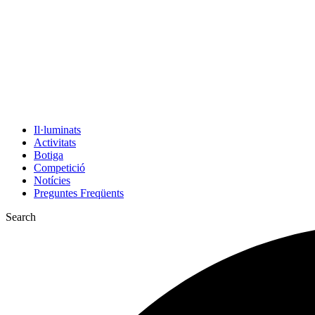
Il·luminats
Activitats
Botiga
Competició
Notícies
Preguntes Freqüents
Search