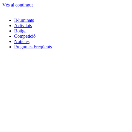
Vés al contingut
Il·luminats
Activitats
Botiga
Competició
Notícies
Preguntes Freqüents