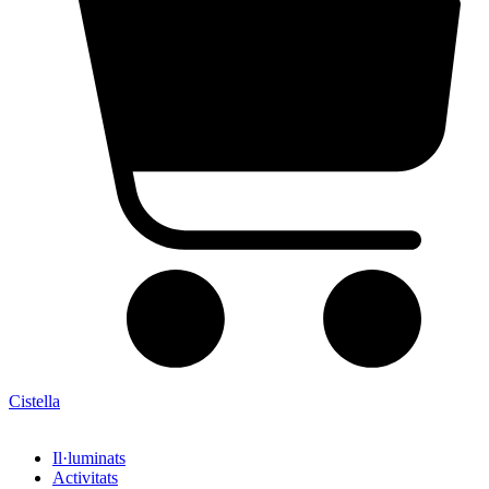
Cistella
Il·luminats
Activitats