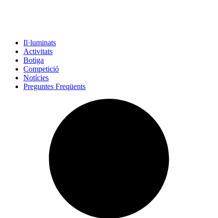
Il·luminats
Activitats
Botiga
Competició
Notícies
Preguntes Freqüents