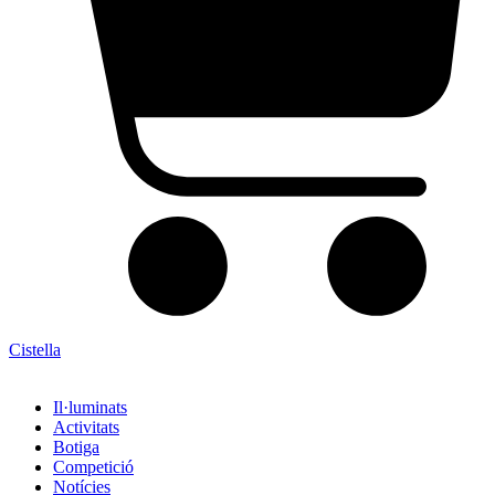
Cistella
Il·luminats
Activitats
Botiga
Competició
Notícies