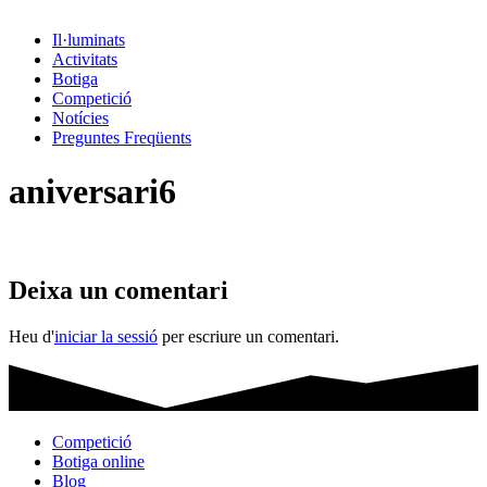
Il·luminats
Activitats
Botiga
Competició
Notícies
Preguntes Freqüents
aniversari6
Deixa un comentari
Heu d'
iniciar la sessió
per escriure un comentari.
Competició
Botiga online
Blog