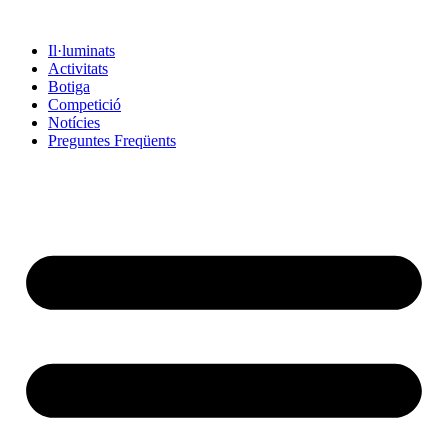
Vés
al
Il·luminats
contingut
Activitats
Botiga
Competició
Notícies
Preguntes Freqüents