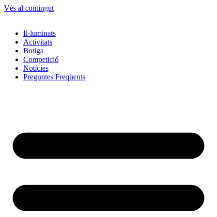
Vés al contingut
Il·luminats
Activitats
Botiga
Competició
Notícies
Preguntes Freqüents