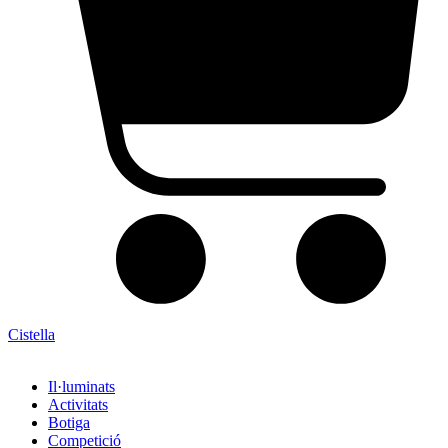
Cistella
Il·luminats
Activitats
Botiga
Competició