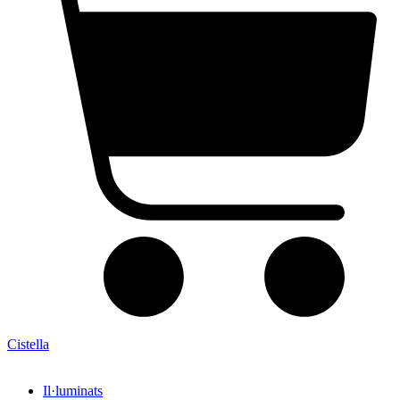
Cistella
Il·luminats