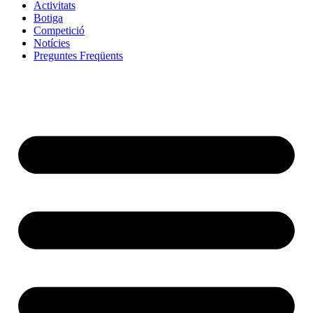
Activitats
Botiga
Competició
Notícies
Preguntes Freqüents