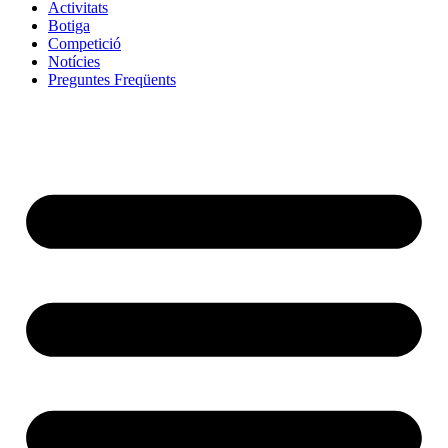
Activitats
Botiga
Competició
Notícies
Preguntes Freqüents