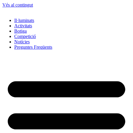
Vés al contingut
Il·luminats
Activitats
Botiga
Competició
Notícies
Preguntes Freqüents