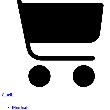
Cistella
Il·luminats