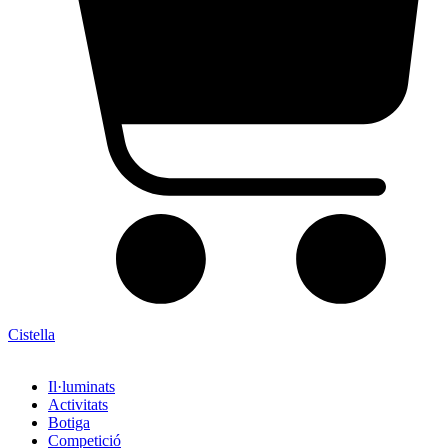
Cistella
Il·luminats
Activitats
Botiga
Competició