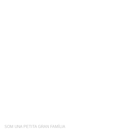
COMPETICIÓ
BOTIGA
BLOG
CONEIX-NOS
ACTIVITATS
SOBRE NOSALTRES
SOM UNA PETITA GRAN FAMÍLIA