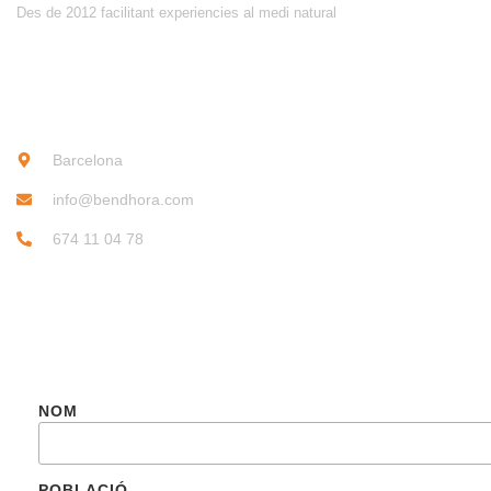
Des de 2012 facilitant experiencies al medi natural
CONTACTE
Barcelona
info@bendhora.com
674 11 04 78
SUBSCRIU-TE
NOM
POBLACIÓ