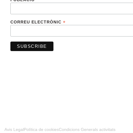
*
CORREU ELECTRÒNIC
FINANCIADO POR LA UNIÓN EUROPEA –
NEXTGENERATIONUE
Avis Legal
Política de cookies
Condicions Generals activitats