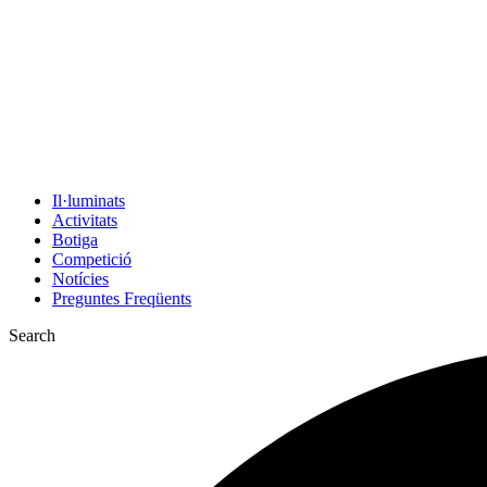
Il·luminats
Activitats
Botiga
Competició
Notícies
Preguntes Freqüents
Search