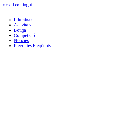
Vés al contingut
Il·luminats
Activitats
Botiga
Competició
Notícies
Preguntes Freqüents