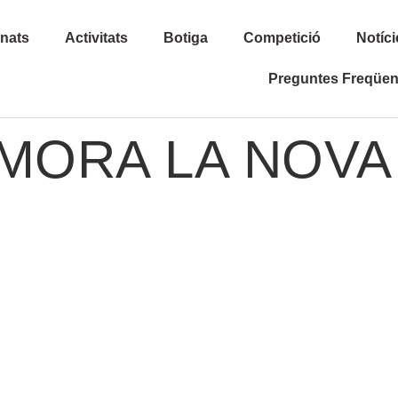
inats
Activitats
Botiga
Competició
Notíci
Preguntes Freqüen
MORA LA NOVA