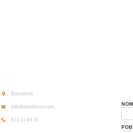
CONEIX-NO
CONTACTE
SUB
Barcelona
NO
info@bendhora.com
674 11 04 78
POB