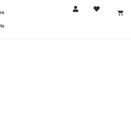
es
ts