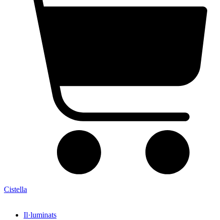
Cistella
Il·luminats