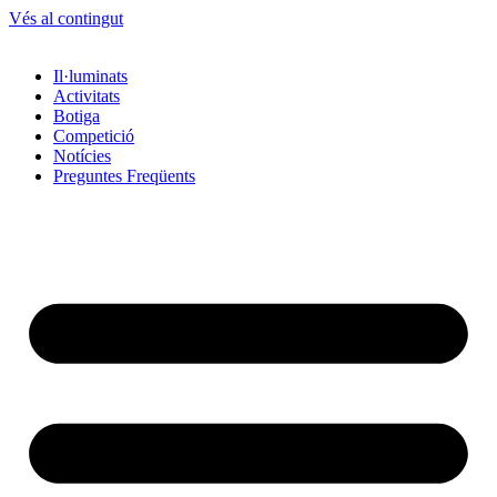
Vés al contingut
Il·luminats
Activitats
Botiga
Competició
Notícies
Preguntes Freqüents