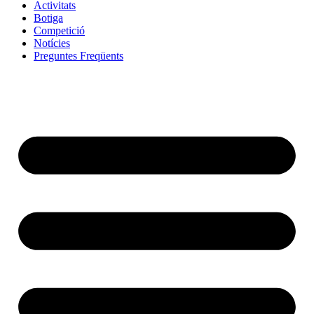
Activitats
Botiga
Competició
Notícies
Preguntes Freqüents