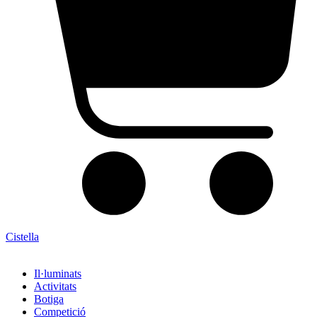
Cistella
Il·luminats
Activitats
Botiga
Competició