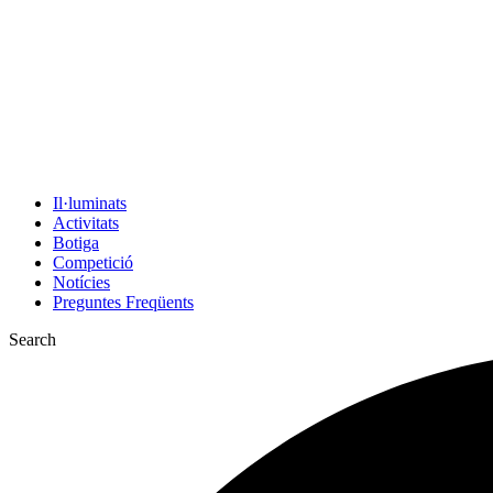
Il·luminats
Activitats
Botiga
Competició
Notícies
Preguntes Freqüents
Search