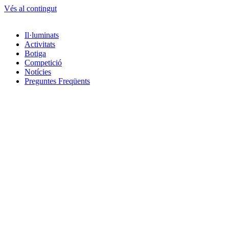
Vés al contingut
Il·luminats
Activitats
Botiga
Competició
Notícies
Preguntes Freqüents