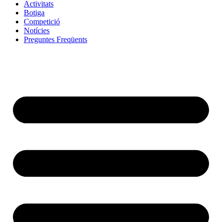
Activitats
Botiga
Competició
Notícies
Preguntes Freqüents