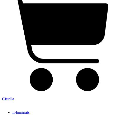
Cistella
Il·luminats