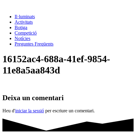
Il·luminats
Activitats
Botiga
Competició
Notícies
Preguntes Freqüents
16152ac4-688a-41ef-9854-
11e8a5aa843d
Deixa un comentari
Heu d'
iniciar la sessió
per escriure un comentari.