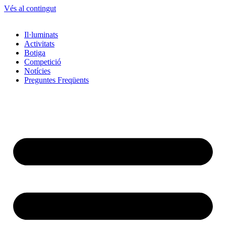
Vés al contingut
Il·luminats
Activitats
Botiga
Competició
Notícies
Preguntes Freqüents