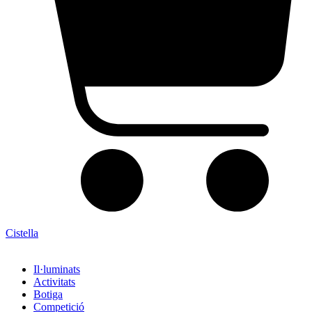
Cistella
Il·luminats
Activitats
Botiga
Competició