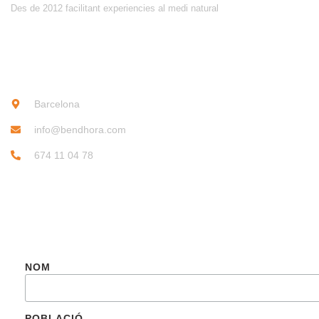
Des de 2012 facilitant experiencies al medi natural
CONTACTE
Barcelona
info@bendhora.com
674 11 04 78
SUBSCRIU-TE
NOM
POBLACIÓ