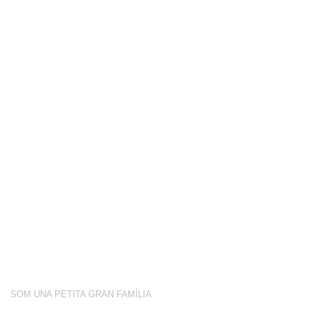
COMPETICIÓ
BOTIGA
BLOG
CONEIX-NOS
ACTIVITATS
SOBRE NOSALTRES
SOM UNA PETITA GRAN FAMÍLIA