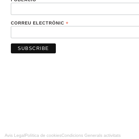
*
CORREU ELECTRÒNIC
FINANCIADO POR LA UNIÓN EUROPEA –
NEXTGENERATIONUE
Avis Legal
Política de cookies
Condicions Generals activitats