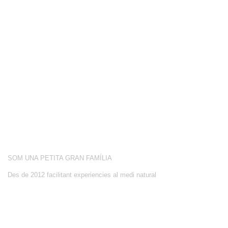
COMPETICIÓ
BOTIGA
BLOG
CONEIX-NOS
ACTIVITATS
SOBRE NOSALTRES
SOM UNA PETITA GRAN FAMÍLIA
Des de 2012 facilitant experiencies al medi natural
CONTACTE