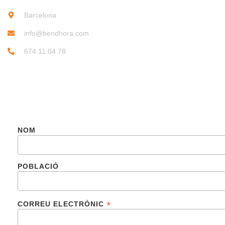
Barcelona
info@bendhora.com
674 11 04 78
SUBSCRIU-TE
NOM
POBLACIÓ
*
CORREU ELECTRÒNIC