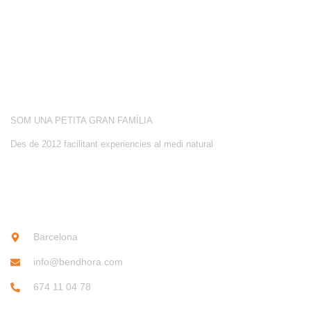
SOBRE NOSALTRES
SOM UNA PETITA GRAN FAMÍLIA
Des de 2012 facilitant experiencies al medi natural
CONTACTE
Barcelona
info@bendhora.com
674 11 04 78