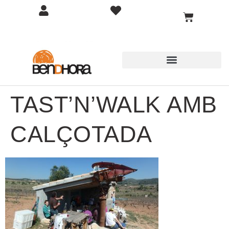
TAST’N’WALK AMB
CALÇOTADA