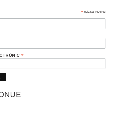
*
indicates required
*
ECTRÒNIC
IONUE