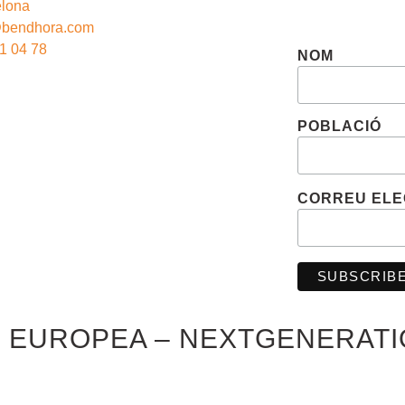
elona
@bendhora.com
1 04 78
NOM
POBLACIÓ
CORREU EL
N EUROPEA – NEXTGENERAT