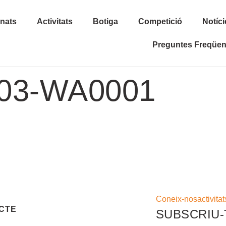
inats
Activitats
Botiga
Competició
Notíci
Preguntes Freqüen
03-WA0001
Coneix-nos
activitat
CTE
SUBSCRIU-