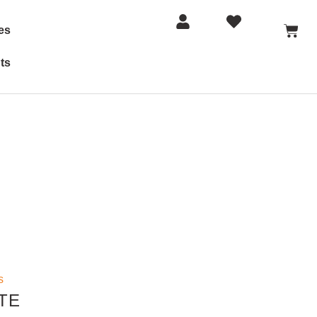
es
ts
s
TE