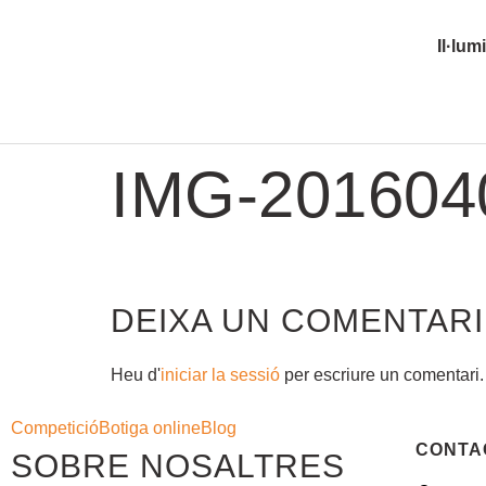
Il·lum
IMG-201604
DEIXA UN COMENTARI
Heu d'
iniciar la sessió
per escriure un comentari.
Competició
Botiga online
Blog
CONTA
SOBRE NOSALTRES