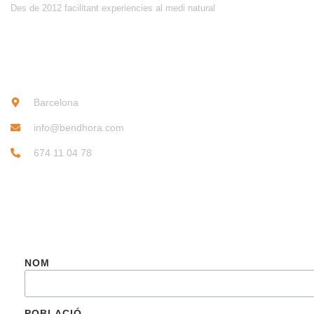
Des de 2012 facilitant experiencies al medi natural
CONTACTE
Barcelona
info@bendhora.com
674 11 04 78
SUBSCRIU-TE
NOM
POBLACIÓ