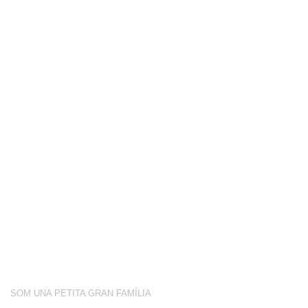
COMPETICIÓ
BOTIGA
BLOG
CONEIX-NOS
ACTIVITATS
SOBRE NOSALTRES
SOM UNA PETITA GRAN FAMÍLIA