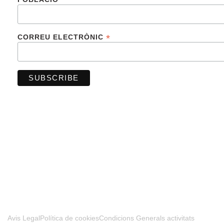
*
CORREU ELECTRÒNIC
FINANCIADO POR LA UNIÓN EUROPEA –
NEXTGENERATIONUE
Avis Legal
Política de cookies
Condicions Generals activitats