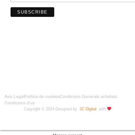
FINANCIADO POR LA UNIÓN EUROPEA –
NEXTGENERATIONUE
Avis Legal
Política de cookies
Condicions Generals activitats
Condicions d'us
Copyright © 2024 Designed by
JC Digital
with