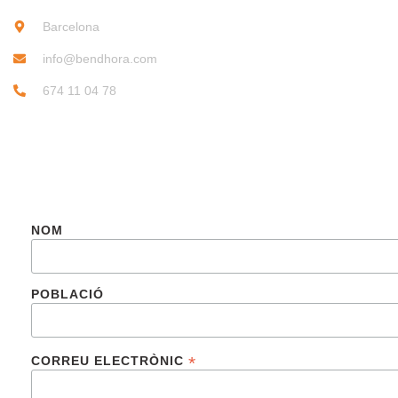
Barcelona
info@bendhora.com
674 11 04 78
SUBSCRIU-TE
NOM
POBLACIÓ
*
CORREU ELECTRÒNIC