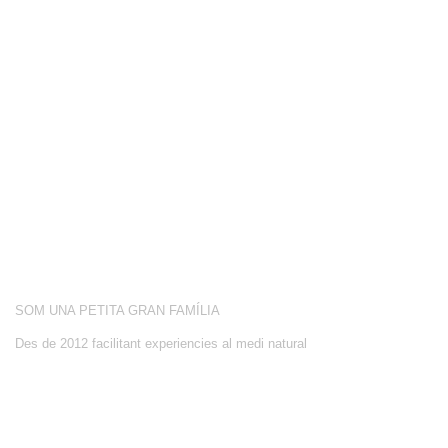
COMPETICIÓ
BOTIGA
BLOG
CONEIX-NOS
ACTIVITATS
SOBRE NOSALTRES
SOM UNA PETITA GRAN FAMÍLIA
Des de 2012 facilitant experiencies al medi natural
CONTACTE