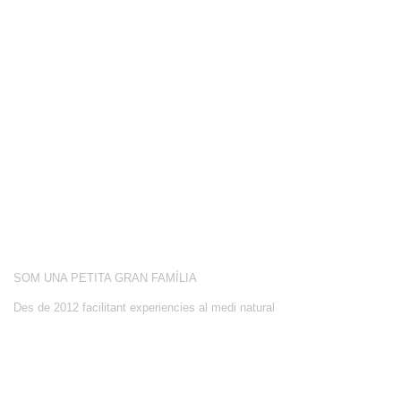
COMPETICIÓ
BOTIGA
BLOG
CONEIX-NOS
ACTIVITATS
SOBRE NOSALTRES
SOM UNA PETITA GRAN FAMÍLIA
Des de 2012 facilitant experiencies al medi natural
CONTACTE