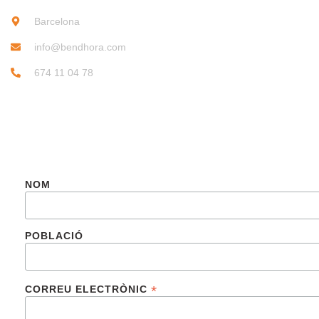
Barcelona
info@bendhora.com
674 11 04 78
SUBSCRIU-TE
NOM
POBLACIÓ
*
CORREU ELECTRÒNIC