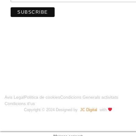
FINANCIADO POR LA UNIÓN EUROPEA –
NEXTGENERATIONUE
Avis Legal
Política de cookies
Condicions Generals activitats
Condicions d'us
Copyright © 2024 Designed by
JC Digital
with