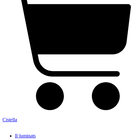
Cistella
Il·luminats