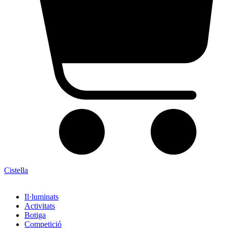
Cistella
Il·luminats
Activitats
Botiga
Competició