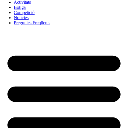
Activitats
Botiga
Competició
Notícies
Preguntes Freqüents