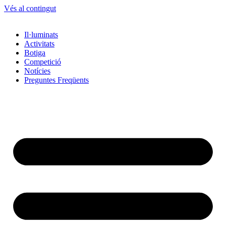
Vés al contingut
Il·luminats
Activitats
Botiga
Competició
Notícies
Preguntes Freqüents