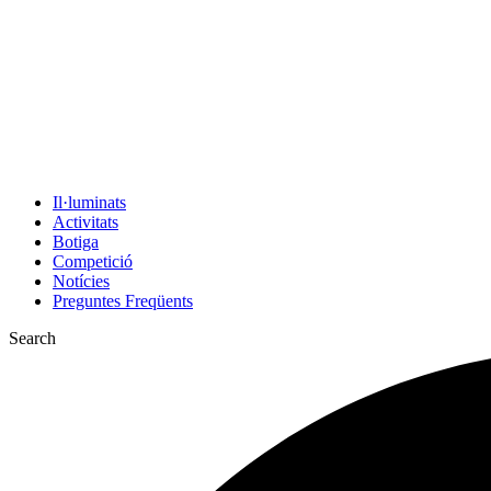
Il·luminats
Activitats
Botiga
Competició
Notícies
Preguntes Freqüents
Search