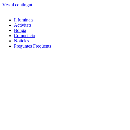
Vés al contingut
Il·luminats
Activitats
Botiga
Competició
Notícies
Preguntes Freqüents