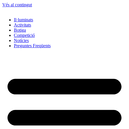
Vés al contingut
Il·luminats
Activitats
Botiga
Competició
Notícies
Preguntes Freqüents