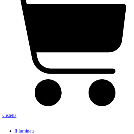
Cistella
Il·luminats