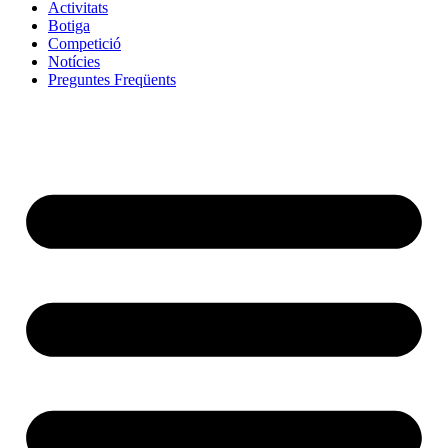
Activitats
Botiga
Competició
Notícies
Preguntes Freqüents