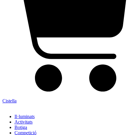
Cistella
Il·luminats
Activitats
Botiga
Competició