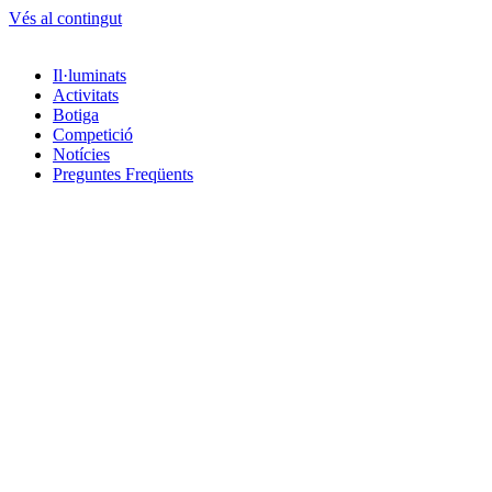
Vés al contingut
Il·luminats
Activitats
Botiga
Competició
Notícies
Preguntes Freqüents