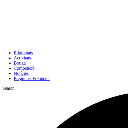
Il·luminats
Activitats
Botiga
Competició
Notícies
Preguntes Freqüents
Search