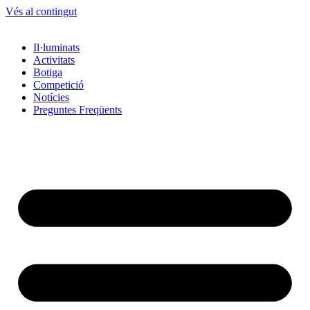
Vés al contingut
Il·luminats
Activitats
Botiga
Competició
Notícies
Preguntes Freqüents