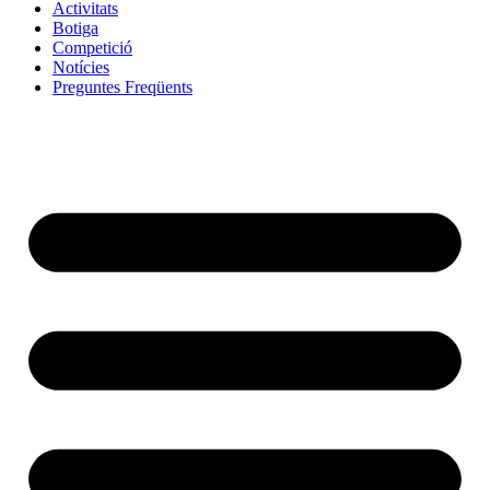
Activitats
Botiga
Competició
Notícies
Preguntes Freqüents