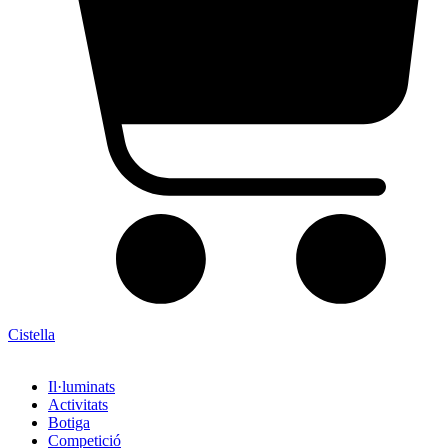
Cistella
Il·luminats
Activitats
Botiga
Competició