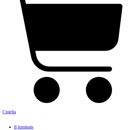
Cistella
Il·luminats