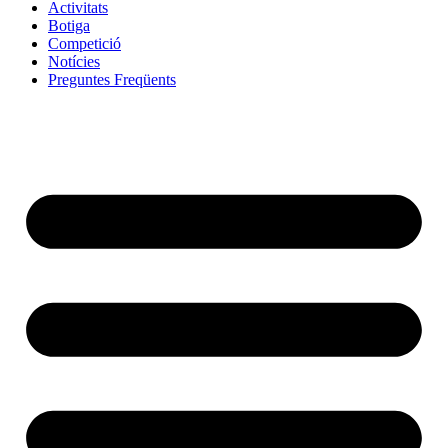
Activitats
Botiga
Competició
Notícies
Preguntes Freqüents