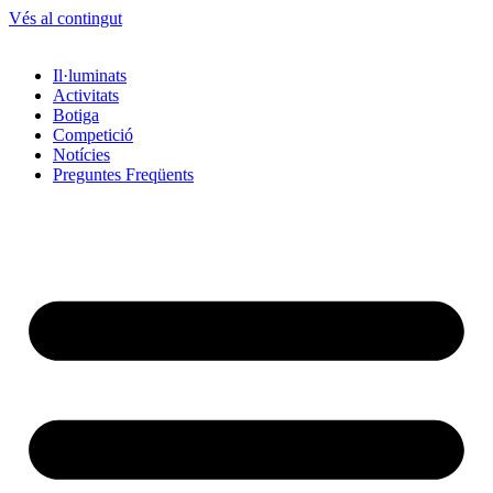
Vés al contingut
Il·luminats
Activitats
Botiga
Competició
Notícies
Preguntes Freqüents