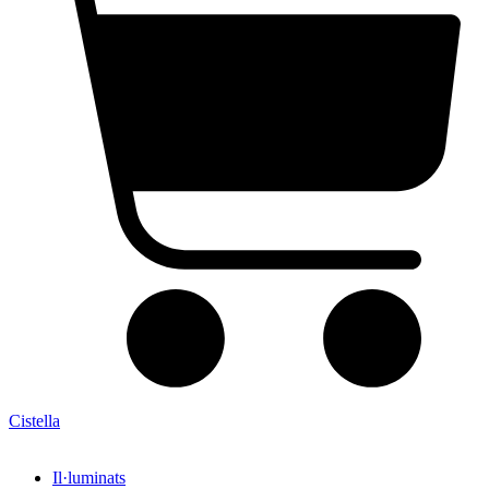
Cistella
Il·luminats