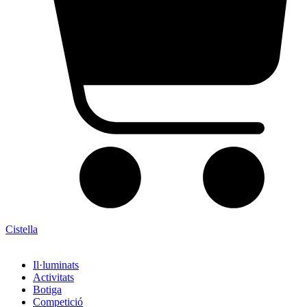
Cistella
Il·luminats
Activitats
Botiga
Competició