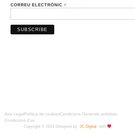
*
CORREU ELECTRÒNIC
FINANCIADO POR LA UNIÓN EUROPEA –
NEXTGENERATIONUE
Avis Legal
Política de cookies
Condicions Generals activitats
Condicions d'us
Copyright © 2024 Designed by
JC Digital
with