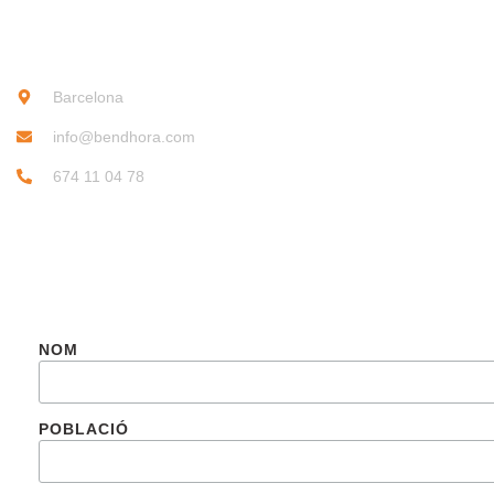
CONTACTE
Barcelona
info@bendhora.com
674 11 04 78
SUBSCRIU-TE
NOM
POBLACIÓ