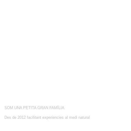
COMPETICIÓ
BOTIGA
BLOG
CONEIX-NOS
ACTIVITATS
SOBRE NOSALTRES
SOM UNA PETITA GRAN FAMÍLIA
Des de 2012 facilitant experiencies al medi natural